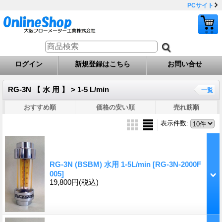
PCサイト
ログイン
新規登録はこちら
お問い合せ
RG-3N 【 水 用 】 > 1-5 L/min
一覧
おすすめ順
価格の安い順
売れ筋順
表示件数
:
RG-3N (BSBM) 水用 1-5L/min
[RG-3N-2000F
005]
19,800円
(税込)