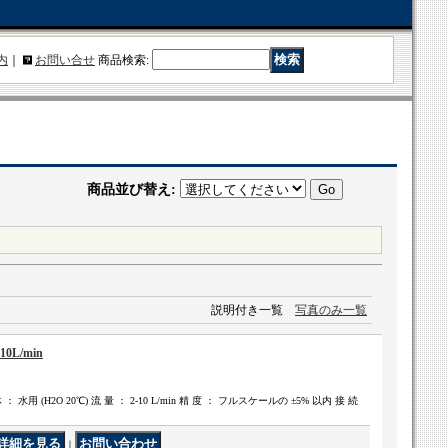
内
｜
お問い合せ
商品検索
:
商品並び替え
:
説明付き一覧
写真のみ一覧
10L/min
： 水用 (H2O 20℃) 流 量 ： 2-10 L/min 精 度 ： フルスケールの ±5% 以内 接 続
｜