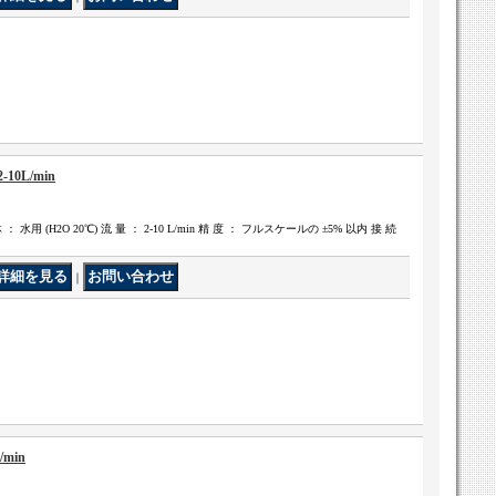
-10L/min
： 水用 (H2O 20℃) 流 量 ： 2-10 L/min 精 度 ： フルスケールの ±5% 以内 接 続
｜
/min