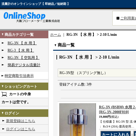
流量計のオンラインショップ【 即納品／短納期 】
ご利用案
商品カテゴリ一覧
ホーム
｜
RG-3N 【 水 用 】 > 2-10 L/min
RG-3N 【 水 用 】
商品一覧
RG-3 【 水 用 】
RG-3N 【 水 用 】 > 2-10 L/min
RG-3N 【 空気用 】
簡易デジタル流量計
RG-3N型 （スプリング無し）
特定商取引法表示
登録アイテム数
:
3件
ショッピングカート
カートの中身
カートは空です。
RG-3N (BSBM) 水用 2-
[RG-3N-2000F010]
ログイン
19,800円
(税込)
新規登録はこちら
【 仕様書 】RG-3N 型 流 体 
： Rc3/4 (20A) 最高使用…
ログインはこちら
｜